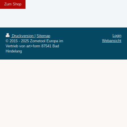
Zum Shop
Login
Druckversion
|
Sitemap
Webansicht
© 2015 - 2025 Zometool Europa im
Vertrieb von art+form 87541 Bad
Hindelang