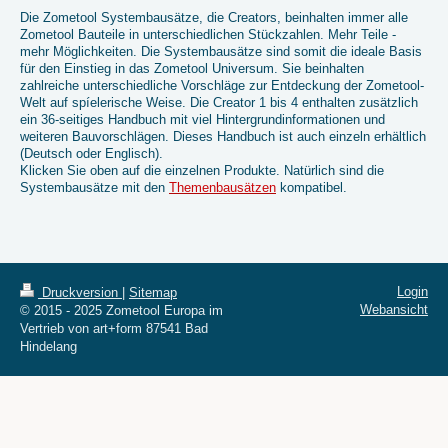
Die Zometool Systembausätze, die Creators, beinhalten immer alle
Zometool Bauteile in unterschiedlichen Stückzahlen. Mehr Teile -
mehr Möglichkeiten. Die Systembausätze sind somit die ideale Basis
für den Einstieg in das Zometool Universum. Sie beinhalten
zahlreiche unterschiedliche Vorschläge zur Entdeckung der Zometool-
Welt auf spíelerische Weise. Die Creator 1 bis 4 enthalten zusätzlich
ein 36-seitiges Handbuch mit viel Hintergrundinformationen und
weiteren Bauvorschlägen. Dieses Handbuch ist auch einzeln erhältlich
(Deutsch oder Englisch).
Klicken Sie oben auf die einzelnen Produkte. Natürlich sind die
Systembausätze mit den
Themenbausätzen
kompatibel.
Login
Druckversion
|
Sitemap
Webansicht
© 2015 - 2025 Zometool Europa im
Vertrieb von art+form 87541 Bad
Hindelang